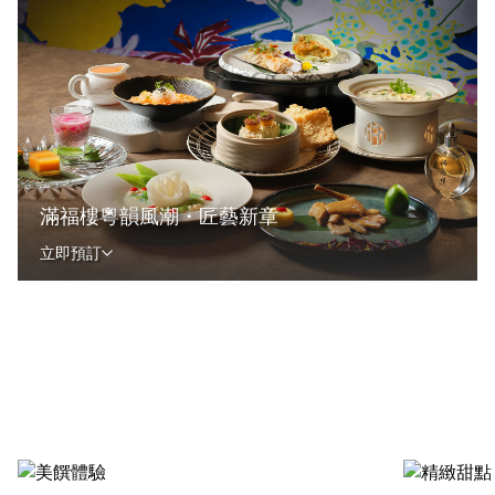
滿福樓粵韻風潮・匠藝新章
立即預訂