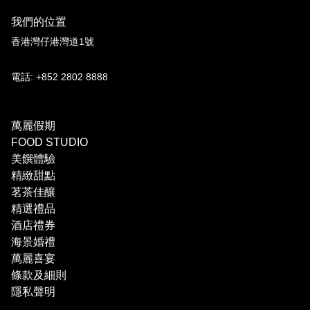
我們的位置
香港灣仔港灣道1號
電話: +852 2802 8888
萬麗假期
FOOD STUDIO
美饌體驗
精緻甜點
茗茶佳釀
精選禮品
酒店禮券
海景婚禮
萬麗喜宴
條款及細則
隱私聲明