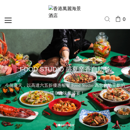
0
FOOD STUDIO 盛夏辛香自助餐
今個夏天，以高達六五折優惠暢饗 Food Studio 為您火熱呈獻的
一場非凡味覺盛宴！