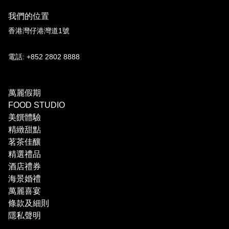
我們的位置
香港灣仔港灣道1號
電話: +852 2802 8888
萬麗假期
FOOD STUDIO
美饌體驗
精緻甜點
茗茶佳釀
精選禮品
酒店禮券
海景婚禮
萬麗喜宴
條款及細則
隱私聲明