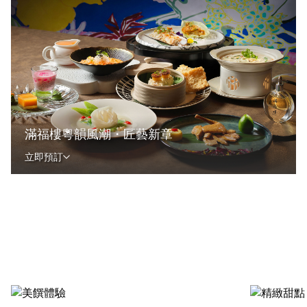
滿福樓粵韻風潮・匠藝新章
立即預訂