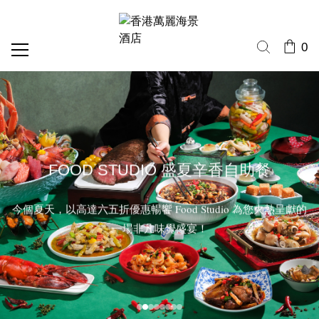
0
FOOD STUDIO 盛夏辛香自助餐
今個夏天，以高達六五折優惠暢饗 Food Studio 為您火熱呈獻的
一場非凡味覺盛宴！