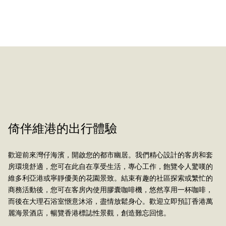
美饌體驗
精緻
倚伴維港的出行體驗
歡迎前來灣仔海濱，開啟您的都市幽居。我們精心設計的客房和套
房環境舒適，您可在此自在享受生活，專心工作，飽覽令人驚嘆的
維多利亞港或寧靜優美的花園景致。結束有趣的社區探索或繁忙的
商務活動後，您可在客房內使用膠囊咖啡機，悠然享用一杯咖啡，
了解詳情
而後在大理石浴室愜意沐浴，盡情放鬆身心。歡迎立即預訂香港萬
麗海景酒店，暢覽香港標誌性景觀，創造難忘回憶。
了解詳情