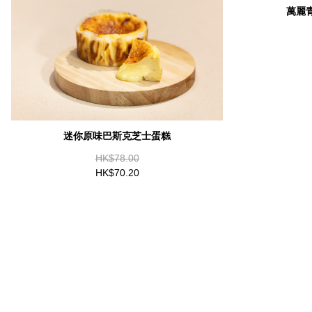
萬麗
迷你原味巴斯克芝士蛋糕
HK$78.00
HK$70.20