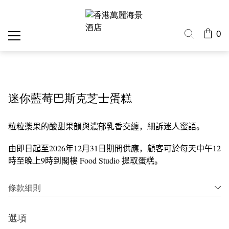
0
迷你藍莓巴斯克芝士蛋糕
粒粒漿果的酸甜果韻與濃郁乳香交纏，細訴迷人蜜語。
由即日起至
2026
年
12
月
31
日期間供應
，顧客可於每天中午
12
時至晚上
9
時到閣樓
Food Studio
提取蛋糕
。
條款細則
選項