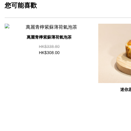
您可能
喜歡
萬麗青檸紫蘇薄荷氣泡茶
HK$338.80
HK$308.00
迷你